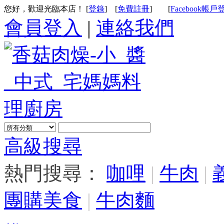
您好，歡迎光臨本店！ [
登錄
]
[
免費註冊
]
[
Facebook帳戶
會員登入
|
連絡我們
高級搜尋
熱門搜尋：
咖哩
|
牛肉
|
團購美食
|
牛肉麵