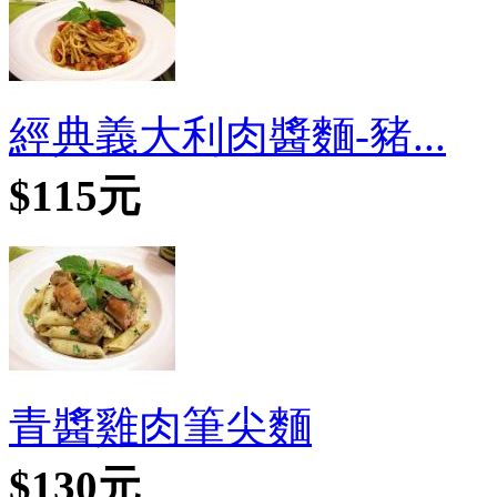
經典義大利肉醬麵-豬...
$115元
青醬雞肉筆尖麵
$130元