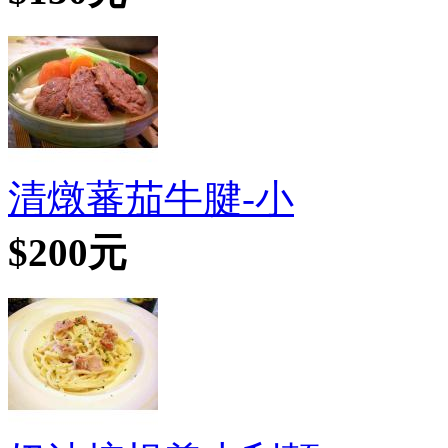
清燉蕃茄牛腱-小
$200元