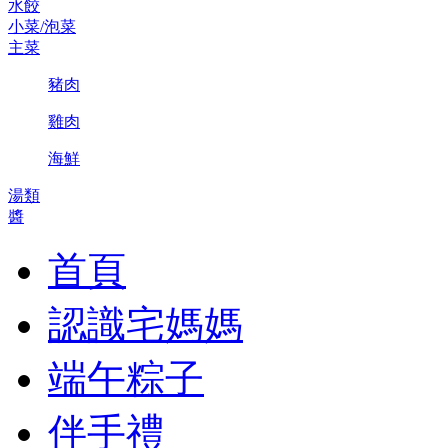
水餃
小菜/泡菜
主菜
豬肉
雞肉
海鮮
湯類
醬
首頁
認識宅媽媽
端午粽子
伴手禮