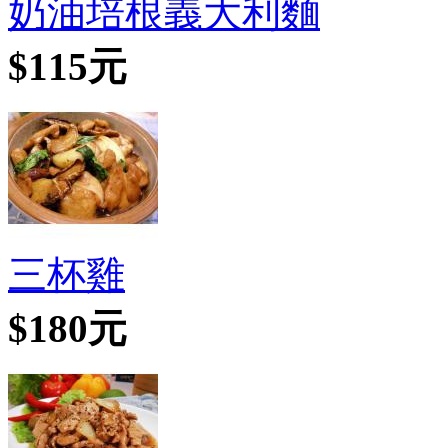
奶油培根義大利麵
$115元
三杯雞
$180元