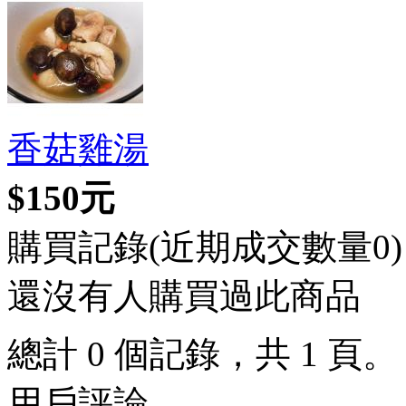
香菇雞湯
$150元
購買記錄(近期成交數量
0
)
還沒有人購買過此商品
總計 0 個記錄，共 1 頁
用戶評論