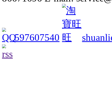
597607540
shuanli